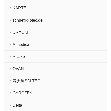
KARTELL
schuett-biotec.de
CRYOKIT
Almedica
Arctiko
OVAN
意大利SOLTEC
GYROZEN
Delta