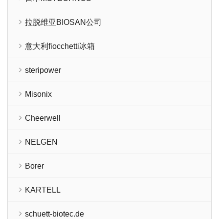
拉脱维亚BIOSAN公司
意大利fiocchetti冰箱
steripower
Misonix
Cheerwell
NELGEN
Borer
KARTELL
schuett-biotec.de