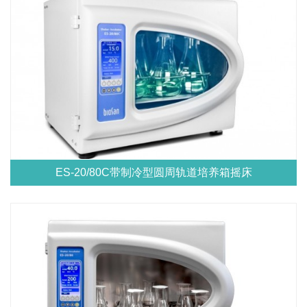
ES-20/80C带制冷型圆周轨道培养箱摇床