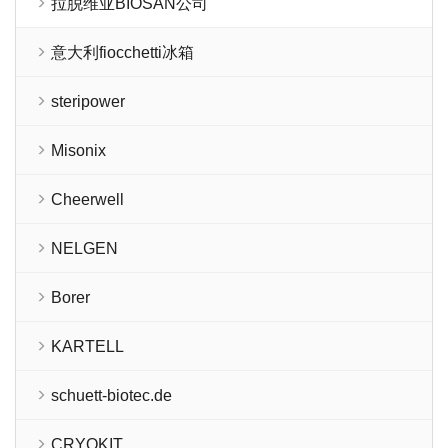
拉脱维亚BIOSAN公司
意大利fiocchetti冰箱
steripower
Misonix
Cheerwell
NELGEN
Borer
KARTELL
schuett-biotec.de
CRYOKIT