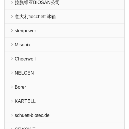
拉脱维亚BIOSAN公司
意大利fiocchetti冰箱
steripower
Misonix
Cheerwell
NELGEN
Borer
KARTELL
schuett-biotec.de