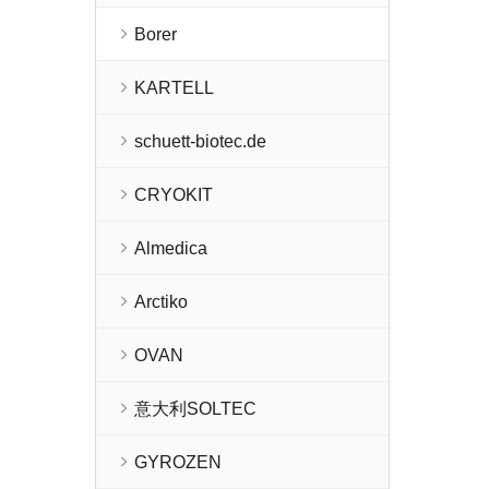
Borer
KARTELL
schuett-biotec.de
CRYOKIT
Almedica
Arctiko
OVAN
意大利SOLTEC
GYROZEN