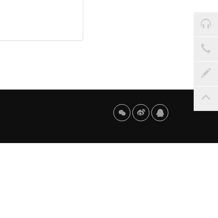


